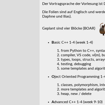
Der Vortragsprache der Vorlesung ist 
Die Folien sind auf Englisch und werd
Daphne und Ilias).
Geplant sind vier Blöcke (BOAR)
B
asic C++ 1-4 (week 1-4)
from Python to C++, synta
compiler, VS code, vi(m), bu
types, loops, structs, array
testing, debugging
some templates and algori
O
ject Oriented Programming 1-4
classes, polymorphism, int
more templates and algori
heap, new / delete
A
dvanced C++ 1-4 (week 9-10)